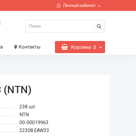
Личный кабинет
:
та
Контакты
Корзина
: 0
 (NTN)
238
шт.
NTN
00-00019963
22308.EAW33