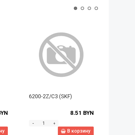
6200-2Z/C3 (SKF)
NA4901-
BYN
8.51 BYN
-
-
+
ну
В корзину