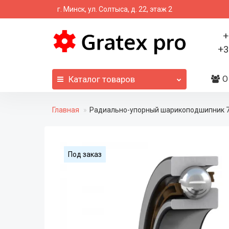
г. Минск, ул. Солтыса, д. 22, этаж 2
+
+3
Каталог
товаров
О
Главная
Радиально-упорный шарикоподшипник 
Под заказ