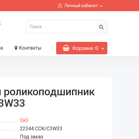
Личный кабинет
:
та
Контакты
Корзина
: 0
й роликоподшипник
C3W33
SKF
22344 CCK/C3W33
Под заказ